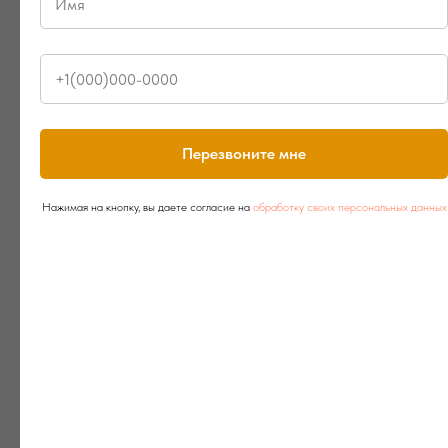
Перезвоните мне
Нажимая на кнопку, вы даете согласие на
обработку своих персональных данных
Для отдыха на открытом воздухе
Уличная веранда, где можно насладиться приятной беседой с
видом на внутренний двор, беседка с зоной барбекю и мангалом