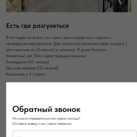
Есть где разгуляться
В коттедже есть все, что нужно для комфортного отдыха и
проведения мероприятий. Дом полностью укомплектован посудой (
ресторанная на 25персон) и техникой. В доме 9комнат:
банкетный зал 50м с действующим камином
Бильярдная (60 метров)
Детская игровая (30 метров)
Кальянная и 5 спален
Обратный звонок
Не смогли определиться или нужна помощь?
Оставьте заявку и мы с вами свяжемся