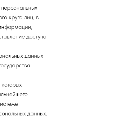
 персональных
о круга лиц, в
 информации,
тавление доступа
ональных данных
государства,
 которых
альнейшего
системе
сональных данных.