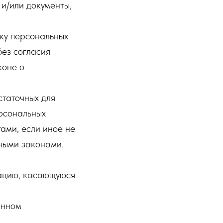
и/или документы,
тку персональных
ез согласия
коне о
статочных для
рсональных
ами, если иное не
ными законами.
мацию, касающуюся
енном