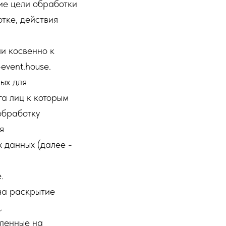
ие цели обработки
тке, действия
и косвенно к
event.house.
ых для
га лиц к которым
обработку
я
 данных (далее -
.
на раскрытие
.
вленные на