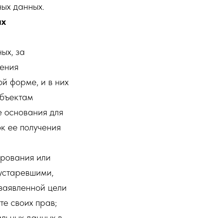
ых данных.
ых
ых, за
дения
й форме, и в них
убъектам
е основания для
к ее получения
ирования или
 устаревшими,
заявленной цели
е своих прав;
альных данных в