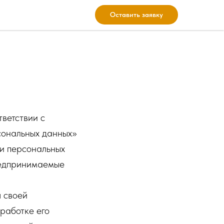
Оставить заявку
ветствии с
сональных данных»
ки персональных
редпринимаемые
я своей
работке его