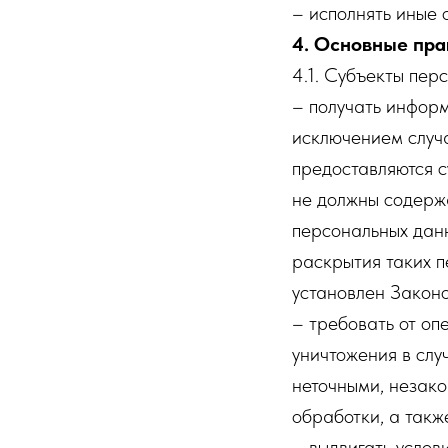
– исполнять иные 
4. Основные пра
4.1. Субъекты пер
– получать инфор
исключением случ
предоставляются с
не должны содерж
персональных данн
раскрытия таких 
установлен Законо
– требовать от оп
уничтожения в слу
неточными, незако
обработки, а такж
– выдвигать услов