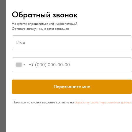
Обратный звонок
Есть где разгуляться
Не смогли определиться или нужна помощь?
В окрестностях находится: аэродром Паралет, полеты на
Оставьте заявку и мы с вами свяжемся
воздушном шаре, Парк X-Lend, картодром и комплекс "Лисья нора"
для любителей стендовой стрельбы, канал им. Москвы, река
Яхрома, множество прудов, лес, просторные поля. В зимний период
горнолыжные курорты; Сорочаны 2 км, парк Волен, курорт Тягачева,
Степаново- 10 км
+7
Перезвоните мне
Нажимая на кнопку, вы даете согласие на
обработку своих персональных данных