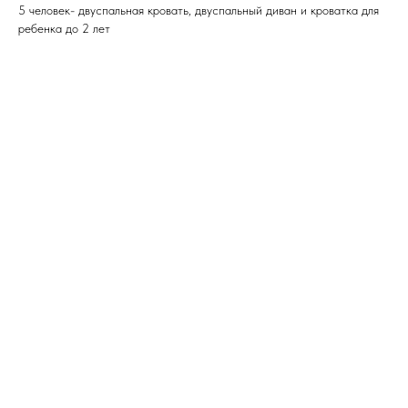
5 человeк- двуспaльная кровaть, двуcпальный диван и кpоваткa для
ребенка до 2 лет