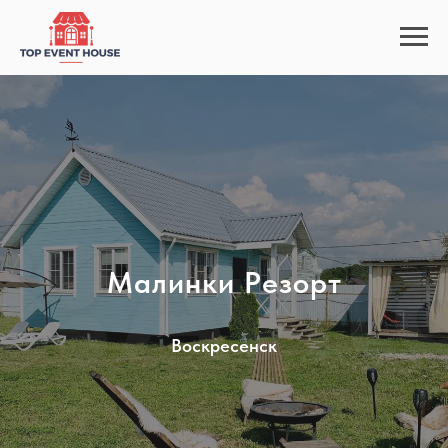
Maлинки Рeзopт
Воскресенск