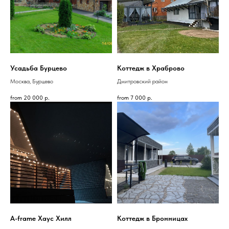
Усадьба Бурцево
Коттедж в Храброво
Москва, Бурцево
Дмитровский район
from
20 000
р.
from
7 000
р.
A-frame Хаус Хилл
Коттедж в Бронницах