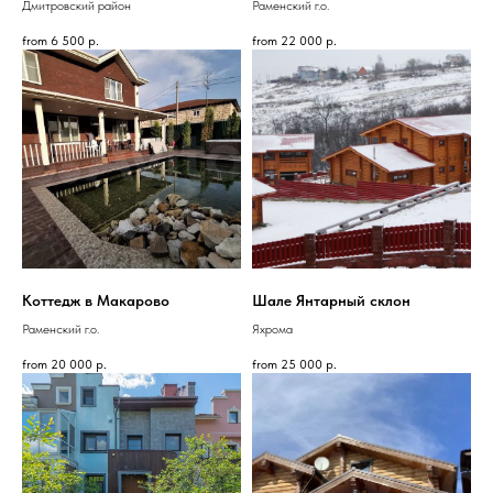
Дмитровский район
Раменский г.о.
from
6 500
р.
from
22 000
р.
Коттедж в Макарово
Шале Янтарный склон
Раменский г.о.
Яхрома
from
20 000
р.
from
25 000
р.