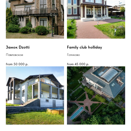
Замок Dzotti
Family club holliday
Павловское
Голиково
from
50 000
р.
from
45 000
р.