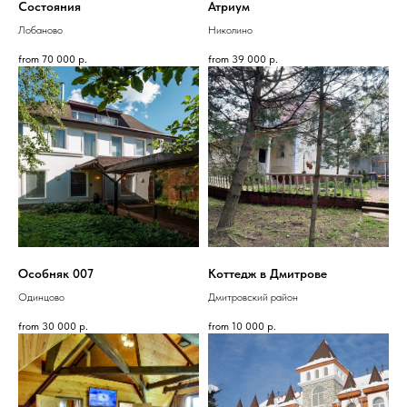
Состояния
Атриум
Лобаново
Николино
from
70 000
р.
from
39 000
р.
Особняк 007
Коттедж в Дмитрове
Одинцово
Дмитровский район
from
30 000
р.
from
10 000
р.