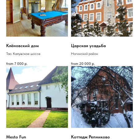
Клёновский дом
Царская усадьба
Тао. Калужское шоссе
Ногинский район
from
7 000
р.
from
20 000
р.
Mesto Fun
Коттедж Репниково