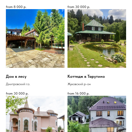
from
8 000
р.
from
30 000
р.
Дом в лесу
Коттедж в Тарутино
Дмитровский г.о.
Жуковский р-он
from
30 000
р.
from
16 000
р.