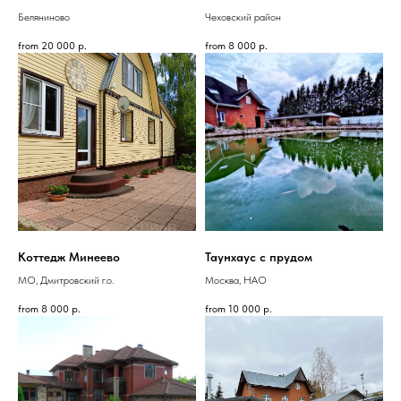
Беляниново
Чеховский район
from
20 000
р.
from
8 000
р.
Коттедж Минеево
Таунхаус с прудом
МО, Дмитровский г.о.
Москва, НАО
from
8 000
р.
from
10 000
р.