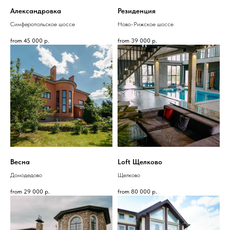
Александровка
Резиденция
Симферопольское шоссе
Ново-Рижское шоссе
from
45 000
р.
from
39 000
р.
Весна
Loft Щелково
Домодедово
Щелково
from
29 000
р.
from
80 000
р.